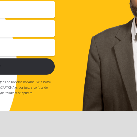
R
gens de Roberto Robaina. Veja nossa
 reCAPTCHA e, por isso, a
política de
gle também se aplicam.