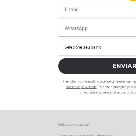
ENVIA
Preenchendo o formulário você aceita receber mensa
política de privacidade
. Este site é protegido pelo
privacidade
e os
termos de serviço
do Goo
Política de privacidade
Entre em contato pelo WhatsApp: