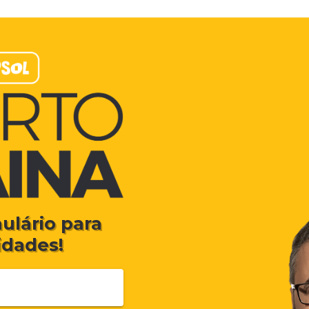
ulário para
idades!