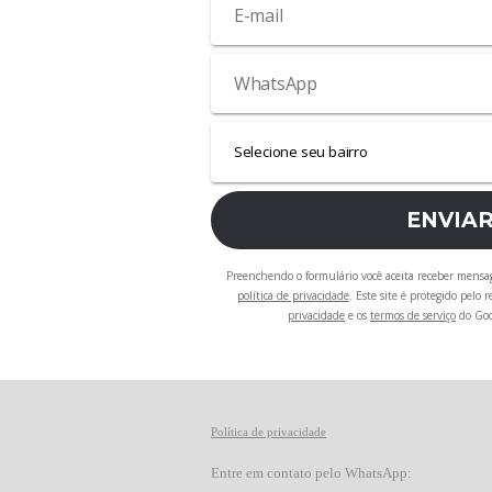
ENVIA
Preenchendo o formulário você aceita receber mensa
política de privacidade
. Este site é protegido pelo
privacidade
e os
termos de serviço
do Goo
Política de privacidade
Entre em contato pelo WhatsApp: