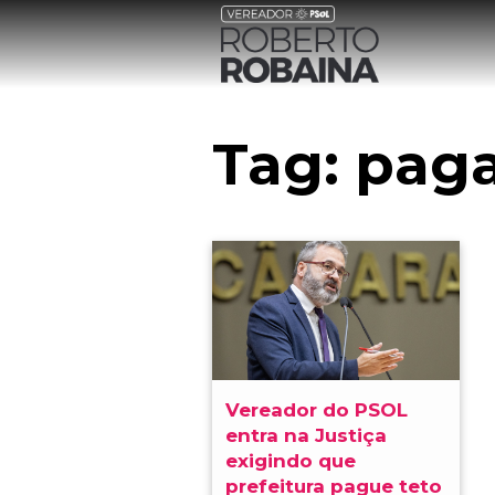
Tag:
pag
Vereador do PSOL
entra na Justiça
exigindo que
prefeitura pague teto