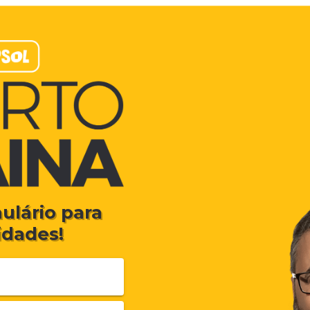
ulário para
idades!