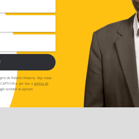
R
gens de Roberto Robaina. Veja nossa
 reCAPTCHA e, por isso, a
política de
gle também se aplicam.