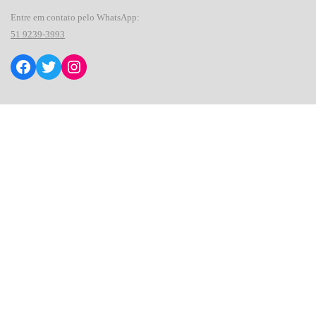
Entre em contato pelo WhatsApp:
51
9239-3993
Facebook
Twitter
Instagram