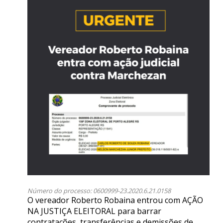
Número do processo: 0600999-23.2020.6.21.0158
O vereador Roberto Robaina entrou com AÇÃO
NA JUSTIÇA ELEITORAL para barrar
contratações, transferências e demissões de