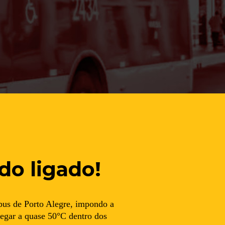
do ligado!
bus de Porto Alegre, impondo a
hegar a quase 50°C dentro dos