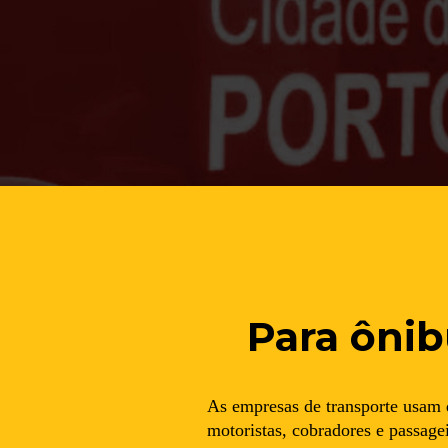
Para ônib
As empresas de transporte usam 
motoristas, cobradores e passag